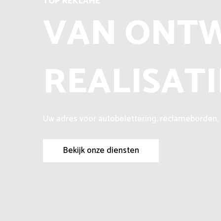
TOP REKLAME
VAN ONTW
REALISATI
Uw adres voor autobelettering, reclameborden
Bekijk onze diensten